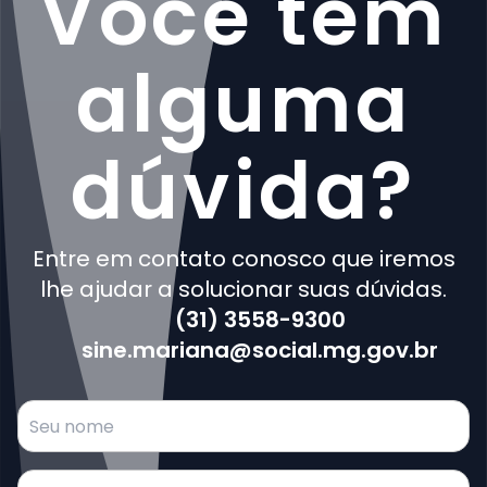
Você tem
alguma
dúvida?
Entre em contato conosco que iremos
lhe ajudar a solucionar suas dúvidas.
(31) 3558-9300
sine.mariana@social.mg.gov.br